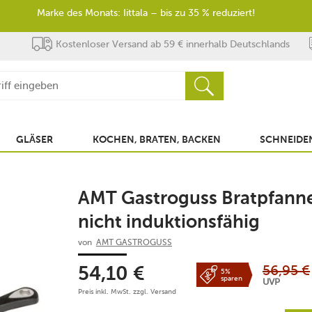
Marke des Monats: Iittala – bis zu 35 % reduziert!
Kostenloser Versand ab 59 € innerhalb Deutschlands
GLÄSER
KOCHEN, BRATEN, BACKEN
SCHNEIDEN
AMT Gastroguss Bratpfann
nicht induktionsfähig
von
AMT GASTROGUSS
56,95
€
54,10
€
5%
sparen
UVP
Preis inkl. MwSt. zzgl.
Versand