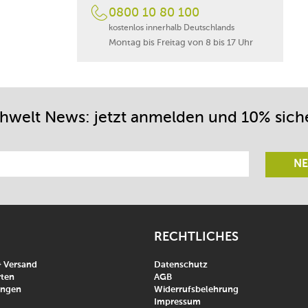
0800 10 80 100
kostenlos innerhalb Deutschlands
Montag bis Freitag von 8 bis 17 Uhr
chwelt News: jetzt anmelden und 10% sich
NE
RECHTLICHES
& Versand
Datenschutz
ten
AGB
ungen
Widerrufsbelehrung
Impressum