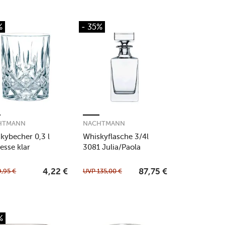
%
- 35%
HTMANN
NACHTMANN
kybecher 0,3 l
Whiskyflasche 3/4l
esse klar
3081 Julia/Paola
9,95
€
UVP
135,00
€
4,22
€
87,75
€
%