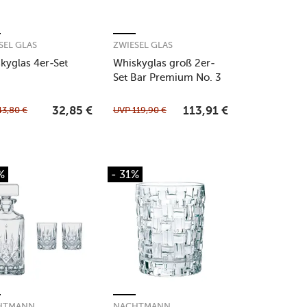
SEL GLAS
ZWIESEL GLAS
kyglas 4er-Set
Whiskyglas groß 2er-
Set Bar Premium No. 3
43,80
€
UVP
119,90
€
32,85
€
113,91
€
%
- 31%
HTMANN
NACHTMANN