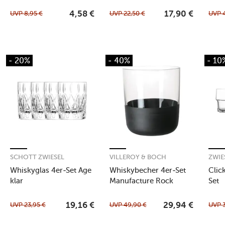
UVP
8,95
€
UVP
22,50
€
UVP
4,58
€
17,90
€
- 20%
- 40%
- 10
SCHOTT ZWIESEL
VILLEROY & BOCH
ZWIE
Whiskyglas 4er-Set Age
Whiskybecher 4er-Set
Clic
klar
Manufacture Rock
Set
UVP
23,95
€
UVP
49,90
€
UVP
19,16
€
29,94
€