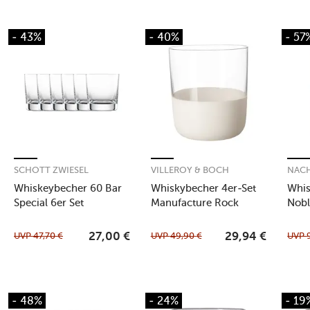
- 43%
- 40%
- 57
SCHOTT ZWIESEL
VILLEROY & BOCH
NAC
Whiskeybecher 60 Bar
Whiskybecher 4er-Set
Whis
Special 6er Set
Manufacture Rock
Nobl
blanc
UVP
47,70
€
UVP
49,90
€
UVP
27,00
€
29,94
€
- 48%
- 24%
- 19