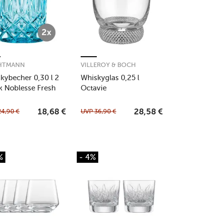
HTMANN
VILLEROY & BOCH
kybecher 0,30 l 2
Whiskyglas 0,25 l
k Noblesse Fresh
Octavie
urs Aqua
24,90
€
UVP
36,90
€
18,68
€
28,58
€
%
- 4%