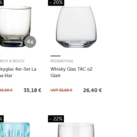
%
- 20%
EROY & BOCH
ROSENTHAL
kyglas 4er-Set La
Whisky Glas TAC o2
na klar
Glatt
49,90
€
UVP
33,00
€
35,18
€
26,40
€
%
- 22%