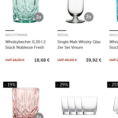
NACHTMANN
RIEDEL
NAC
Whiskybecher 0,30 l 2
Single Malt Whisky Glas
Whis
Stück Noblesse Fresh
2er Set Vinum
Stüc
Colours Mint
Colo
UVP
24,90
€
UVP
49,90
€
UVP
18,68
€
39,92
€
- 19%
- 29%
- 25