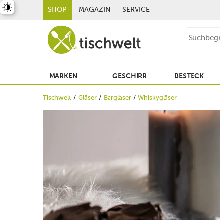
st umschalten
SHOP
MAGAZIN
SERVICE
MARKEN
GESCHIRR
BESTECK
Tischwelt
Gläser
Bargläser
Whiskygläser