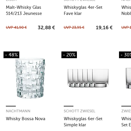
Malt-Whisky Glas
Whiskyglas 4er-Set
Whis
514/213 Jeunesse
Fave klar
Nobl
UVP
41,90
€
UVP
23,95
€
UVP
32,88
€
19,16
€
- 48%
- 20%
- 30
NACHTMANN
SCHOTT ZWIESEL
ZWIE
Whisky Bossa Nova
Whiskyglas 6er-Set
Whis
Simple klar
Set 