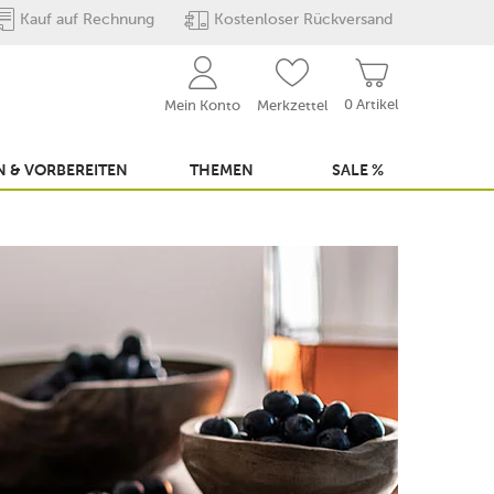
Kauf auf Rechnung
Kostenloser Rückversand
0 Artikel
Mein Konto
Merkzettel
 & VORBEREITEN
THEMEN
SALE %