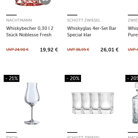
NACHTMANN
SCHOTT ZWIESEL
ZWIE
Whiskybecher 0,30 l 2
Whiskyglas 4er-Set Bar
Whis
Stück Noblesse Fresh
Special klar
Pure
Colours Rosé
UVP
24,90
€
UVP
36,95
€
UVP
19,92
€
26,01
€
- 21%
- 20%
- 20
EISCH
SCHOTT ZWIESEL
NAC