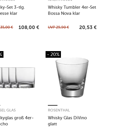
ky-Set 3-tlg.
Whisky Tumbler 4er-Set
esse klar
Bossa Nova klar
135,00
€
UVP
29,90
€
108,00
€
20,53
€
%
- 20%
SEL GLAS
ROSENTHAL
kyglas groß 4er-
Whisky Glas DiVino
Echo
glatt