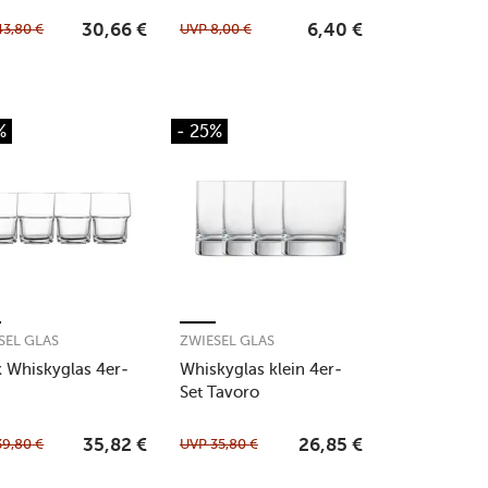
43,80
€
UVP
8,00
€
30,66
€
6,40
€
%
- 25%
SEL GLAS
ZWIESEL GLAS
k Whiskyglas 4er-
Whiskyglas klein 4er-
Set Tavoro
39,80
€
UVP
35,80
€
35,82
€
26,85
€