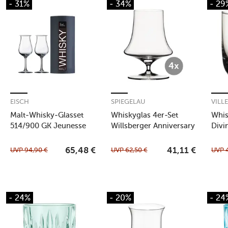
- 31%
- 34%
- 29
EISCH
SPIEGELAU
VILL
Malt-Whisky-Glasset
Whiskyglas 4er-Set
Whis
514/900 GK Jeunesse
Willsberger Anniversary
Divi
klar
UVP
94,90
€
UVP
62,50
€
UVP
65,48
€
41,11
€
- 24%
- 20%
- 24