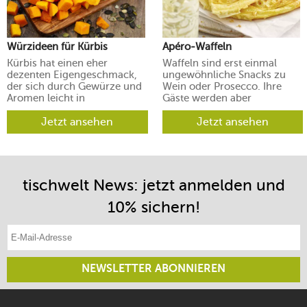
Würzideen für Kürbis
Apéro-Waffeln
Kürbis hat einen eher
Waffeln sind erst einmal
dezenten Eigengeschmack,
ungewöhnliche Snacks zu
der sich durch Gewürze und
Wein oder Prosecco. Ihre
Aromen leicht in
Gäste werden aber
verschiedene Richtungen
begeistert sein.
lenken lässt.
Jetzt ansehen
Jetzt ansehen
tischwelt News: jetzt anmelden und
10% sichern!
E-Mail-Adresse eintragen
NEWSLETTER ABONNIEREN