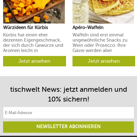
Würzideen für Kürbis
Apéro-Waffeln
Kürbis hat einen eher
Waffeln sind erst einmal
dezenten Eigengeschmack,
ungewöhnliche Snacks zu
der sich durch Gewürze und
Wein oder Prosecco. Ihre
Aromen leicht in
Gäste werden aber
verschiedene Richtungen
begeistert sein.
lenken lässt.
Jetzt ansehen
Jetzt ansehen
tischwelt News: jetzt anmelden und
10% sichern!
E-Mail-Adresse eintragen
NEWSLETTER ABONNIEREN