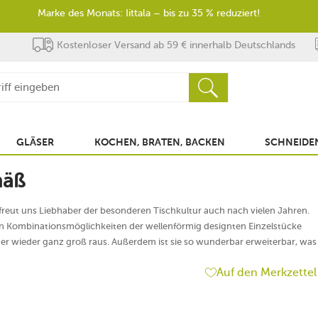
Marke des Monats: Iittala – bis zu 35 % reduziert!
Kostenloser Versand ab 59 € innerhalb Deutschlands
GLÄSER
KOCHEN, BRATEN, BACKEN
SCHNEIDEN
mäß
freut uns Liebhaber der besonderen Tischkultur auch nach vielen Jahren.
elen Kombinationsmöglichkeiten der wellenförmig designten Einzelstücke
r wieder ganz groß raus. Außerdem ist sie so wunderbar erweiterbar, was
Auf den Merkzettel