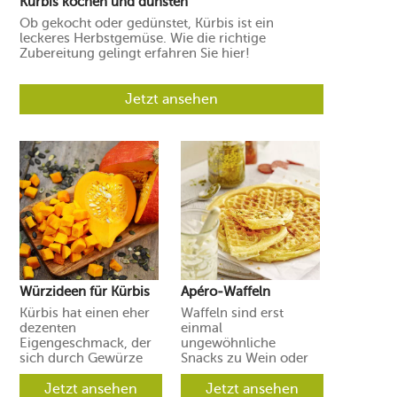
Kürbis kochen und dünsten
Ob gekocht oder gedünstet, Kürbis ist ein
leckeres Herbstgemüse. Wie die richtige
Zubereitung gelingt erfahren Sie hier!
Jetzt ansehen
Würzideen für Kürbis
Apéro-Waffeln
Kürbis hat einen eher
Waffeln sind erst
dezenten
einmal
Eigengeschmack, der
ungewöhnliche
sich durch Gewürze
Snacks zu Wein oder
und Aromen leicht in
Prosecco. Ihre Gäste
verschiedene
Jetzt ansehen
werden aber
Jetzt ansehen