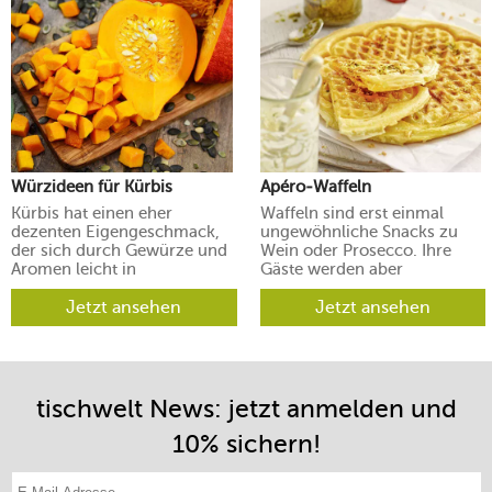
Würzideen für Kürbis
Apéro-Waffeln
Kürbis hat einen eher
Waffeln sind erst einmal
dezenten Eigengeschmack,
ungewöhnliche Snacks zu
der sich durch Gewürze und
Wein oder Prosecco. Ihre
Aromen leicht in
Gäste werden aber
verschiedene Richtungen
begeistert sein.
lenken lässt.
Jetzt ansehen
Jetzt ansehen
tischwelt News: jetzt anmelden und
10% sichern!
E-Mail-Adresse eintragen