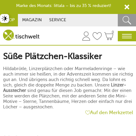
Marke des Monats: Iittala – bis zu 35 % reduziert!
st umschalten
SHOP
MAGAZIN
SERVICE
0
Süße Plätzchen-Klassiker
Hildabrötle, Linzerplätzchen oder Marmeladenringe – wie
auch immer sie heißen, in der Adventszeit kommen sie richtig
gut an. Und übrigens auch richtig schnell weg. Da lohnt es
sich, gleich die doppelte Menge zu backen. Unsere
Linzer-
Ausstecher
sind genau für diesen Job gemacht: Mit der einen
Seite werden die Plätzchen, mit der anderen Seite die Mini-
Motive – Sterne, Tannenbäume, Herzen oder einfach nur drei
Löcher – ausgestochen.
Auf den Merkzettel