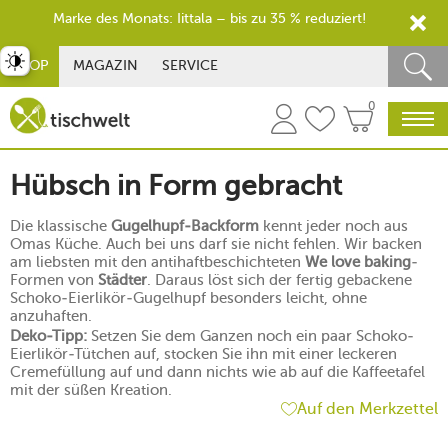
Marke des Monats: Iittala – bis zu 35 % reduziert!
st umschalten
SHOP
MAGAZIN
SERVICE
0
Hübsch in Form gebracht
Die klassische
Gugelhupf-Backform
kennt jeder noch aus
Omas Küche. Auch bei uns darf sie nicht fehlen. Wir backen
am liebsten mit den antihaftbeschichteten
We love baking
-
Formen von
Städter
. Daraus löst sich der fertig gebackene
Schoko-Eierlikör-Gugelhupf besonders leicht, ohne
anzuhaften.
Deko-Tipp:
Setzen Sie dem Ganzen noch ein paar Schoko-
Eierlikör-Tütchen auf, stocken Sie ihn mit einer leckeren
Cremefüllung auf und dann nichts wie ab auf die Kaffeetafel
mit der süßen Kreation.
Auf den Merkzettel