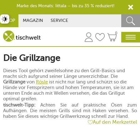
Marke des Monats: Iittala – bis zu 35 % reduziert!
st umschalten
SHOP
MAGAZIN
SERVICE
0
Die Grillzange
Dieses Tool gehört zweifelsohne zu den Grill-Basics und
macht sich aufgrund seiner Länge unverzichtbar. Die
Grillzange
von
Rösle
ist nicht nur lang und schützt so die
Hände vor Fettspritzern und hohen Temperaturen, sie ist am
unteren Ende auch mit Wellen versehen, die das Grillgut
optimal greifen.
tischwelt-Tipp:
Achten Sie auf praktische Ösen zum
Aufhängen. Die meisten Grills sind mit Haken versehen. So
haben Sie dieses wichtige Grillwerkzeug schnell zur Hand.
Auf den Merkzettel