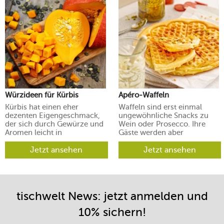
Würzideen für Kürbis
Apéro-Waffeln
Kürbis hat einen eher
Waffeln sind erst einmal
dezenten Eigengeschmack,
ungewöhnliche Snacks zu
der sich durch Gewürze und
Wein oder Prosecco. Ihre
Aromen leicht in
Gäste werden aber
verschiedene Richtungen
begeistert sein.
lenken lässt.
Jetzt ansehen
Jetzt ansehen
tischwelt News: jetzt anmelden und
10% sichern!