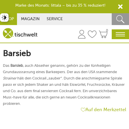
Marke des Monats: Iittala – bis zu 35 % reduziert!
st umschalten
SHOP
MAGAZIN
SERVICE
0
Barsieb
Das
Barsieb
, auch Abseiher genannt, gehört zu der fünfteiligen
Grundausstattung eines Barkeepers. Der aus den USA stammende
Strainer
hält den Cocktail „sauber“. Durch die anschmiegsame Spirale
passt er sich jedem Shaker an und hält Eiswürfel, Fruchtstücke, Kräuter
und Co. aus dem final servierten Cocktail fern. Ein unverzichtbares
Must-have für alle, die sich gerne an neuen Cocktailkreationen
probieren.
Auf den Merkzettel