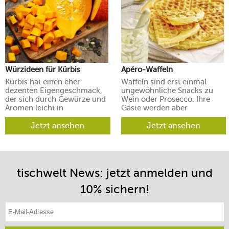
Würzideen für Kürbis
Apéro-Waffeln
Kürbis hat einen eher
Waffeln sind erst einmal
dezenten Eigengeschmack,
ungewöhnliche Snacks zu
der sich durch Gewürze und
Wein oder Prosecco. Ihre
Aromen leicht in
Gäste werden aber
verschiedene Richtungen
begeistert sein.
lenken lässt.
Jetzt ansehen
Jetzt ansehen
tischwelt News: jetzt anmelden und
10% sichern!
E-Mail-Adresse eintragen