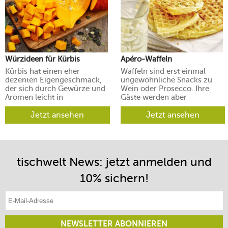
Würzideen für Kürbis
Apéro-Waffeln
Kürbis hat einen eher
Waffeln sind erst einmal
dezenten Eigengeschmack,
ungewöhnliche Snacks zu
der sich durch Gewürze und
Wein oder Prosecco. Ihre
Aromen leicht in
Gäste werden aber
verschiedene Richtungen
begeistert sein.
lenken lässt.
Jetzt ansehen
Jetzt ansehen
tischwelt News: jetzt anmelden und
10% sichern!
E-Mail-Adresse eintragen
NEWSLETTER ABONNIEREN