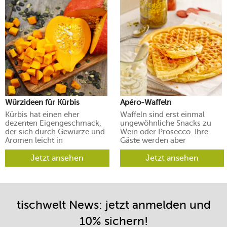
Würzideen für Kürbis
Apéro-Waffeln
Kürbis hat einen eher
Waffeln sind erst einmal
dezenten Eigengeschmack,
ungewöhnliche Snacks zu
der sich durch Gewürze und
Wein oder Prosecco. Ihre
Aromen leicht in
Gäste werden aber
verschiedene Richtungen
begeistert sein.
lenken lässt.
Jetzt ansehen
Jetzt ansehen
tischwelt News: jetzt anmelden und
10% sichern!