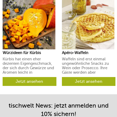
Würzideen für Kürbis
Apéro-Waffeln
Kürbis hat einen eher
Waffeln sind erst einmal
dezenten Eigengeschmack,
ungewöhnliche Snacks zu
der sich durch Gewürze und
Wein oder Prosecco. Ihre
Aromen leicht in
Gäste werden aber
verschiedene Richtungen
begeistert sein.
lenken lässt.
Jetzt ansehen
Jetzt ansehen
tischwelt News: jetzt anmelden und
10% sichern!