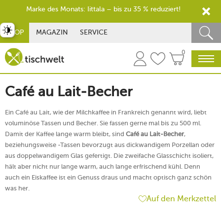
Marke des Monats: Iittala – bis zu 35 % reduziert!
st umschalten
SHOP
MAGAZIN
SERVICE
0
Café au Lait-Becher
Ein Café au Lait, wie der Milchkaffee in Frankreich genannt wird, liebt
voluminöse Tassen und Becher. Sie fassen gerne mal bis zu 500 ml.
Damit der Kaffee lange warm bleibt, sind
Café au Lait-Becher
,
beziehungsweise -Tassen bevorzugt aus dickwandigem Porzellan oder
aus doppelwandigem Glas gefertigt. Die zweifache Glasschicht isoliert,
hält aber nicht nur lange warm, auch lange erfrischend kühl. Denn
auch ein Eiskaffee ist ein Genuss draus und macht optisch ganz schön
was her.
Auf den Merkzettel