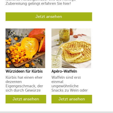
Zubereitung gelingt erfahren Sie hier!
Jetzt ansehen
Würzideen für Kürbis
Apéro-Waffeln
Kürbis hat einen eher
Waffeln sind erst
dezenten
einmal
Eigengeschmack, der
ungewöhnliche
sich durch Gewürze
Snacks zu Wein oder
und Aromen leicht in
Prosecco. Ihre Gäste
verschiedene
Jetzt ansehen
werden aber
Jetzt ansehen
Richtungen lenken
begeistert sein.
lässt.