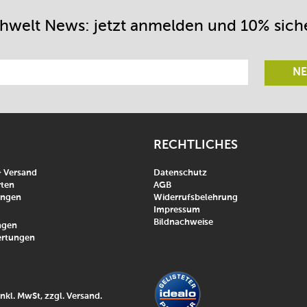
chwelt News: jetzt anmelden und 10% sich
NE
RECHTLICHES
& Versand
Datenschutz
ten
AGB
ungen
Widerrufsbelehrung
Impressum
Bildnachweise
agen
rtungen
inkl. MwSt, zzgl.
Versand
.