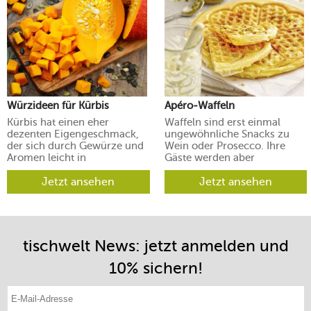
Würzideen für Kürbis
Apéro-Waffeln
Kürbis hat einen eher
Waffeln sind erst einmal
dezenten Eigengeschmack,
ungewöhnliche Snacks zu
der sich durch Gewürze und
Wein oder Prosecco. Ihre
Aromen leicht in
Gäste werden aber
verschiedene Richtungen
begeistert sein.
lenken lässt.
Jetzt ansehen
Jetzt ansehen
tischwelt News: jetzt anmelden und
10% sichern!
E-Mail-Adresse eintragen