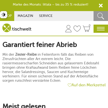
Marke des Monats: Iittala – bis zu 35 % reduziert!
st umschalten
SHOP
MAGAZIN
SERVICE
0
Garantiert feiner Abrieb
Mit der
Zester-Reibe
in Feilenform fällt das Reiben von
Zitrusfrüchten aller Art extrem leicht. Die
rasiermesserscharfen Schneiden aus gelasertem Edelstahl
bringen ohne Kraftaufwand beim Reiben feine Löckchen
hervor, die Salatdressings, Saucen und Kuchenteige
verfeinern. Für einen sicheren Stand auf der Arbeitsfläche
sorgen rutschfest verstärkte Ecken.
Auf den Merkzettel
Meist gelesen