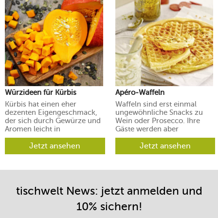
Würzideen für Kürbis
Apéro-Waffeln
Kürbis hat einen eher
Waffeln sind erst einmal
dezenten Eigengeschmack,
ungewöhnliche Snacks zu
der sich durch Gewürze und
Wein oder Prosecco. Ihre
Aromen leicht in
Gäste werden aber
verschiedene Richtungen
begeistert sein.
lenken lässt.
Jetzt ansehen
Jetzt ansehen
tischwelt News: jetzt anmelden und
10% sichern!