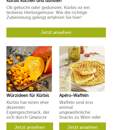
Kürbis kochen und dünsten
Ob gekocht oder gedünstet, Kürbis ist ein
leckeres Herbstgemüse. Wie die richtige
Zubereitung gelingt erfahren Sie hier!
Jetzt ansehen
Würzideen für Kürbis
Apéro-Waffeln
Kürbis hat einen eher
Waffeln sind erst
dezenten
einmal
Eigengeschmack, der
ungewöhnliche
sich durch Gewürze
Snacks zu Wein oder
und Aromen leicht in
Prosecco. Ihre Gäste
verschiedene
Jetzt ansehen
werden aber
Jetzt ansehen