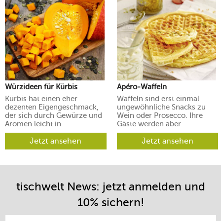
Würzideen für Kürbis
Apéro-Waffeln
Kürbis hat einen eher
Waffeln sind erst einmal
dezenten Eigengeschmack,
ungewöhnliche Snacks zu
der sich durch Gewürze und
Wein oder Prosecco. Ihre
Aromen leicht in
Gäste werden aber
verschiedene Richtungen
begeistert sein.
lenken lässt.
Jetzt ansehen
Jetzt ansehen
tischwelt News: jetzt anmelden und
10% sichern!
E-Mail-Adresse eintragen