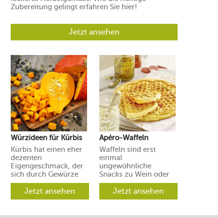
Zubereitung gelingt erfahren Sie hier!
Jetzt ansehen
Würzideen für Kürbis
Apéro-Waffeln
Kürbis hat einen eher
Waffeln sind erst
dezenten
einmal
Eigengeschmack, der
ungewöhnliche
sich durch Gewürze
Snacks zu Wein oder
und Aromen leicht in
Prosecco. Ihre Gäste
verschiedene
Jetzt ansehen
werden aber
Jetzt ansehen
Richtungen lenken
begeistert sein.
lässt.