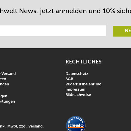
chwelt News: jetzt anmelden und 10% sich
NE
RECHTLICHES
& Versand
Datenschutz
ten
AGB
ungen
Widerrufsbelehrung
Impressum
Bildnachweise
agen
rtungen
inkl. MwSt, zzgl.
Versand
.