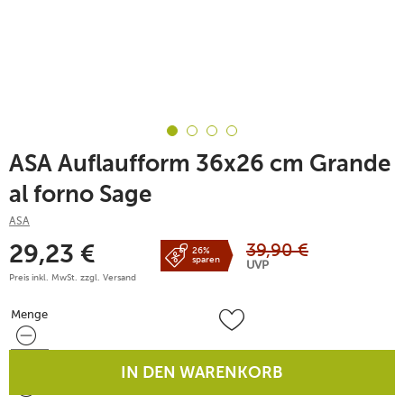
ASA Auflaufform 36x26 cm Grande
al forno Sage
ASA
39,90
€
29,23
€
26%
sparen
UVP
Preis inkl. MwSt. zzgl.
Versand
Menge
Menge
IN DEN WARENKORB