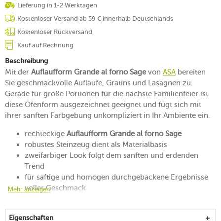
Lieferung in 1-2 Werktagen
Kostenloser Versand ab 59 € innerhalb Deutschlands
Kostenloser Rückversand
Kauf auf Rechnung
Beschreibung
Mit der
Auflaufform Grande al forno Sage
von
ASA
bereiten
Sie geschmackvolle Aufläufe, Gratins und Lasagnen zu.
Gerade für große Portionen für die nächste Familienfeier ist
diese Ofenform ausgezeichnet geeignet und fügt sich mit
ihrer sanften Farbgebung unkompliziert in Ihr Ambiente ein.
rechteckige
Auflaufform Grande al forno Sage
robustes Steinzeug dient als Materialbasis
zweifarbiger Look folgt dem sanften und erdenden
Trend
für saftige und homogen durchgebackene Ergebnisse
voller Geschmack
Mehr anzeigen
glänzende Glasur als ansprechendes Finish
mikrowellen-, backofen- und gefrierfachgeeignet
Eigenschaften
spülmaschinengeeignet