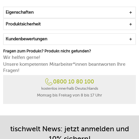
von der Passionsfrucht inspiriert
repräsentiert sommerliche Leichtigkeit
Eigenschaften
lässt sich nach Belieben mixen und matchen
mikrowellen-, backofen- und gefrierfachgeeignet
Produktsicherheit
spülmaschinengeeignet
Kundenbewertungen
Fragen zum Produkt? Produkt nicht gefunden?
Wir helfen gerne!
Unsere kompetenten Mitarbeiter*innen beantworten Ihre
Fragen!
0800 10 80 100
kostenlos innerhalb Deutschlands
Montag bis Freitag von 8 bis 17 Uhr
tischwelt News: jetzt anmelden und
10% sichern!