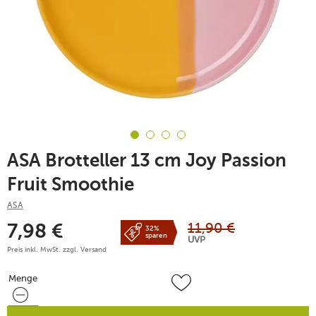
ASA Brotteller 13 cm Joy Passion
Fruit Smoothie
ASA
11,90
€
7,98
€
32%
sparen
UVP
Preis inkl. MwSt. zzgl.
Versand
Menge
Menge