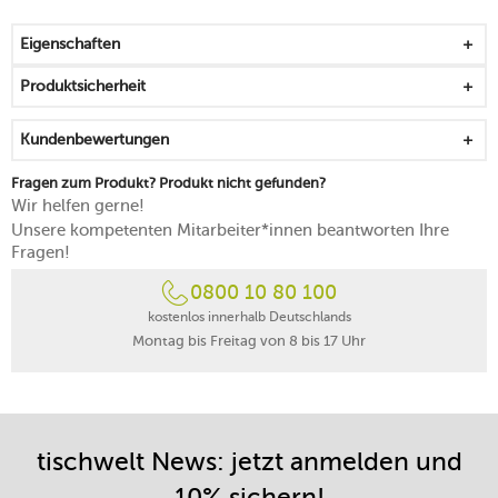
eine ganze Woche lang variierend auf der Tafel
präsentieren
Eigenschaften
stapelbar, handlich und langlebig
mikrowellen-, backofen- und gefrierfachgeeignet
Produktsicherheit
spülmaschinengeeignet
in Portugal gefertigt
Kundenbewertungen
Fragen zum Produkt? Produkt nicht gefunden?
Wir helfen gerne!
Unsere kompetenten Mitarbeiter*innen beantworten Ihre
Fragen!
0800 10 80 100
kostenlos innerhalb Deutschlands
Montag bis Freitag von 8 bis 17 Uhr
tischwelt News: jetzt anmelden und
10% sichern!