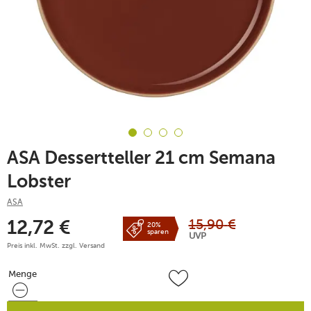
ASA Dessertteller 21 cm Semana
Lobster
ASA
15,90
€
12,72
€
20%
sparen
UVP
Preis inkl. MwSt. zzgl.
Versand
Menge
Menge