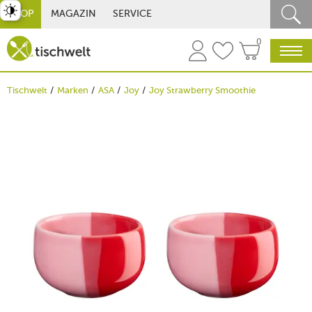
st umschalten
SHOP
MAGAZIN
SERVICE
0
Tischwelt
Marken
ASA
Joy
Joy Strawberry Smoothie