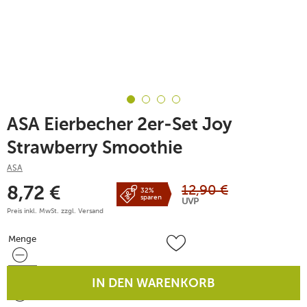
ASA Eierbecher 2er-Set Joy
Strawberry Smoothie
ASA
12,90
€
8,72
€
32%
sparen
UVP
Preis inkl. MwSt. zzgl.
Versand
Menge
Menge
IN DEN WARENKORB