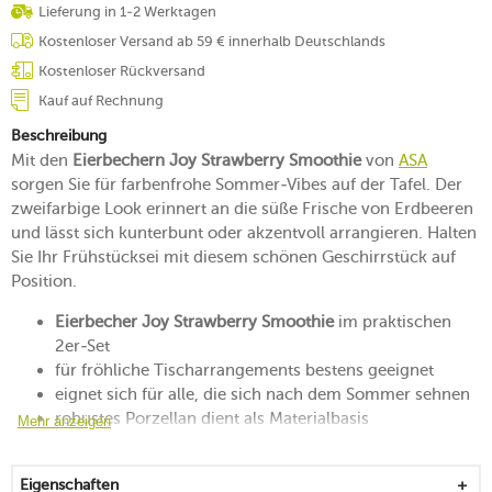
Lieferung in 1-2 Werktagen
Kostenloser Versand ab 59 € innerhalb Deutschlands
Kostenloser Rückversand
Kauf auf Rechnung
Beschreibung
Mit den
Eierbechern Joy Strawberry Smoothie
von
ASA
sorgen Sie für farbenfrohe Sommer-Vibes auf der Tafel. Der
zweifarbige Look erinnert an die süße Frische von Erdbeeren
und lässt sich kunterbunt oder akzentvoll arrangieren. Halten
Sie Ihr Frühstücksei mit diesem schönen Geschirrstück auf
Position.
Eierbecher Joy Strawberry Smoothie
im praktischen
2er-Set
für fröhliche Tischarrangements bestens geeignet
eignet sich für alle, die sich nach dem Sommer sehnen
robustes Porzellan dient als Materialbasis
Mehr anzeigen
abgeschlossen mit einem zarten Glanz
mikrowellen-, backofen- und gefrierfachgeeignet
Eigenschaften
spülmaschinengeeignet