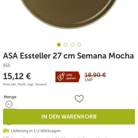
ASA Essteller 27 cm Semana Mocha
ASA
18,90
€
15,12
€
20%
sparen
UVP
Preis inkl. MwSt. zzgl.
Versand
Menge
Menge
IN DEN WARENKORB
Lieferung in 1-2 Werktagen