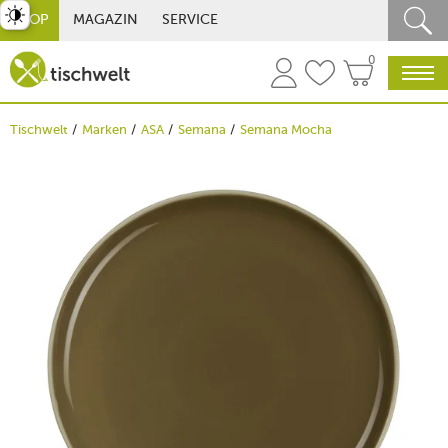
st umschalten
SHOP
MAGAZIN
SERVICE
0
Tischwelt
Marken
ASA
Semana
Semana Mocha