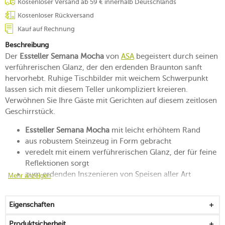
Kostenloser Versand ab 59 € innerhalb Deutschlands
Kostenloser Rückversand
Kauf auf Rechnung
Beschreibung
Der
Essteller Semana Mocha
von
ASA
begeistert durch seinen
verführerischen Glanz, der den erdenden Braunton sanft
hervorhebt. Ruhige Tischbilder mit weichem Schwerpunkt
lassen sich mit diesem Teller unkompliziert kreieren.
Verwöhnen Sie Ihre Gäste mit Gerichten auf diesem zeitlosen
Geschirrstück.
Essteller Semana Mocha
mit leicht erhöhtem Rand
aus robustem Steinzeug in Form gebracht
veredelt mit einem verführerischen Glanz, der für feine
Reflektionen sorgt
zum erdenden Inszenieren von Speisen aller Art
Mehr anzeigen
geeignet
lässt sich kombiniert mit den anderen farbenfrohen
Eigenschaften
Stücken der Serie eine ganze Woche lang variierend auf
der Tafel präsentieren
Produktsicherheit