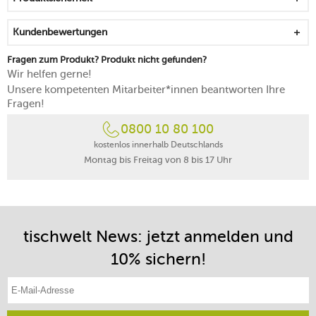
mikrowellen-, backofen- und gefrierfachgeeignet
spülmaschinengeeignet
Kundenbewertungen
in Portugal gefertigt
Fragen zum Produkt? Produkt nicht gefunden?
Wir helfen gerne!
Unsere kompetenten Mitarbeiter*innen beantworten Ihre
Fragen!
0800 10 80 100
kostenlos innerhalb Deutschlands
Montag bis Freitag von 8 bis 17 Uhr
tischwelt News: jetzt anmelden und
10% sichern!
E-Mail-Adresse eintragen