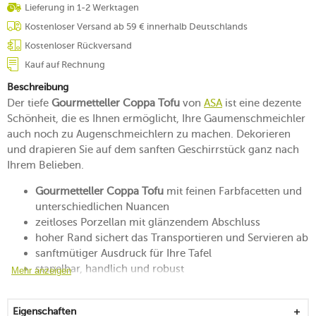
Lieferung in 1-2 Werktagen
Kostenloser Versand ab 59 € innerhalb Deutschlands
Kostenloser Rückversand
Kauf auf Rechnung
Beschreibung
Der tiefe
Gourmetteller Coppa Tofu
von
ASA
ist eine dezente
Schönheit, die es Ihnen ermöglicht, Ihre Gaumenschmeichler
auch noch zu Augenschmeichlern zu machen. Dekorieren
und drapieren Sie auf dem sanften Geschirrstück ganz nach
Ihrem Belieben.
Gourmetteller Coppa Tofu
mit feinen Farbfacetten und
unterschiedlichen Nuancen
zeitloses Porzellan mit glänzendem Abschluss
hoher Rand sichert das Transportieren und Servieren ab
sanftmütiger Ausdruck für Ihre Tafel
stapelbar, handlich und robust
Mehr anzeigen
mikrowellen-, backofen- und gefrierfachgeeignet
spülmaschinengeeignet
Eigenschaften