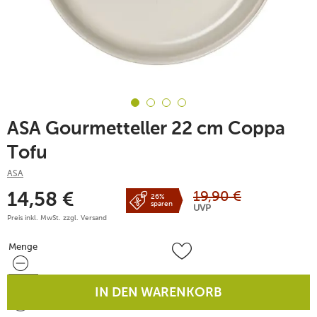
ASA Gourmetteller 22 cm Coppa
Tofu
ASA
19,90
€
14,58
€
26%
sparen
UVP
Preis inkl. MwSt. zzgl.
Versand
Menge
Menge
IN DEN WARENKORB