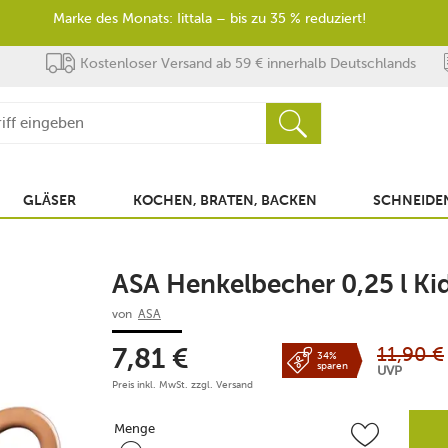
Marke des Monats: Iittala – bis zu 35 % reduziert!
Kostenloser Versand ab 59 € innerhalb Deutschlands
GLÄSER
KOCHEN, BRATEN, BACKEN
SCHNEIDEN
ASA Henkelbecher 0,25 l Ki
von
ASA
11,90
€
7,81
€
34%
sparen
UVP
Preis inkl. MwSt. zzgl.
Versand
Menge
Menge