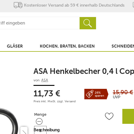
Kostenloser Versand ab 59 € innerhalb Deutschlands
GLÄSER
KOCHEN, BRATEN, BACKEN
SCHNEIDEN
ASA Henkelbecher 0,4 l Co
von
ASA
15,90
€
11,73
€
26%
sparen
UVP
Preis inkl. MwSt. zzgl.
Versand
Menge
Menge
Beschreibung