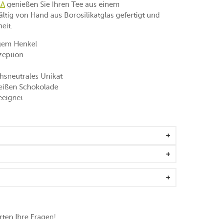
SA
genießen Sie Ihren Tee aus einem
tig von Hand aus Borosilikatglas gefertigt und
eit.
igem Henkel
zeption
hsneutrales Unikat
heißen Schokolade
eeignet
ten Ihre Fragen!