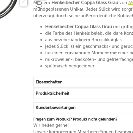
Mit dem
Henkelbecher Coppa Glass Grau
von
A
mundgeblasenen Unikat. Jedes Stück wird sorgfäl
überzeugt durch seine außerordentliche Robusth
Henkelbecher Coppa Glass Grau
mit griff
die Farbe des Henkels belebt die klare Kon
aus hitzebeständigem Borosilikatglas
jedes Stück ist ein geschmacks- und geruc
für einen entspannten Moment mit einer 
mikrowellen-, backofen- und gefrierfachg
spülmaschinengeeignet
Eigenschaften
Produktsicherheit
Kundenbewertungen
Fragen zum Produkt? Produkt nicht gefunden?
Wir helfen gerne!
Unsere kompetenten Mitarbeiter*innen beantwor