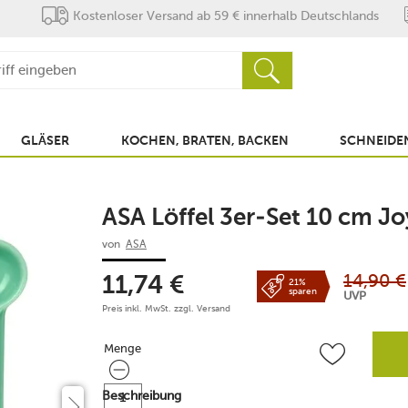
Kostenloser Versand ab 59 € innerhalb Deutschlands
GLÄSER
KOCHEN, BRATEN, BACKEN
SCHNEIDEN
ASA Löffel 3er-Set 10 cm J
von
ASA
14,90
€
11,74
€
21%
sparen
UVP
Preis inkl. MwSt. zzgl.
Versand
Menge
Menge
Beschreibung