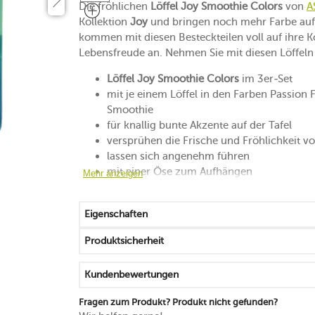
Die fröhlichen
Löffel Joy Smoothie Colors
von
A
Kollektion
Joy
und bringen noch mehr Farbe auf 
kommen mit diesen Besteckteilen voll auf ihre 
Lebensfreude an. Nehmen Sie mit diesen Löffeln
Löffel Joy Smoothie Colors
im 3er-Set
mit je einem Löffel in den Farben Passion
Smoothie
für knallig bunte Akzente auf der Tafel
versprühen die Frische und Fröhlichkeit 
lassen sich angenehm führen
mit einer Öse zum Aufhängen
Mehr anzeigen
mikrowellen-, backofen- und gefrierfachg
spülmaschinengeeignet
Eigenschaften
Produktsicherheit
Kundenbewertungen
Fragen zum Produkt? Produkt nicht gefunden?