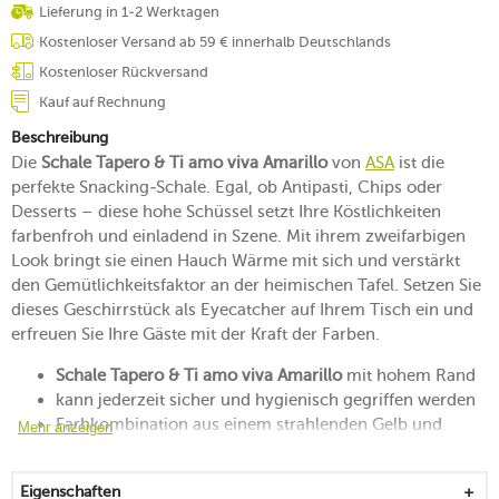
Lieferung in 1-2 Werktagen
Kostenloser Versand ab 59 € innerhalb Deutschlands
Kostenloser Rückversand
Kauf auf Rechnung
Beschreibung
Die
Schale Tapero & Ti amo viva Amarillo
von
ASA
ist die
perfekte Snacking-Schale. Egal, ob Antipasti, Chips oder
Desserts – diese hohe Schüssel setzt Ihre Köstlichkeiten
farbenfroh und einladend in Szene. Mit ihrem zweifarbigen
Look bringt sie einen Hauch Wärme mit sich und verstärkt
den Gemütlichkeitsfaktor an der heimischen Tafel. Setzen Sie
dieses Geschirrstück als Eyecatcher auf Ihrem Tisch ein und
erfreuen Sie Ihre Gäste mit der Kraft der Farben.
Schale Tapero & Ti amo viva Amarillo
mit hohem Rand
kann jederzeit sicher und hygienisch gegriffen werden
Farbkombination aus einem strahlenden Gelb und
Mehr anzeigen
einem warmen Rot
fröhliches Alltagsgeschirr aus Steinzeug
Eigenschaften
die Linienführung ist klar und unkompliziert