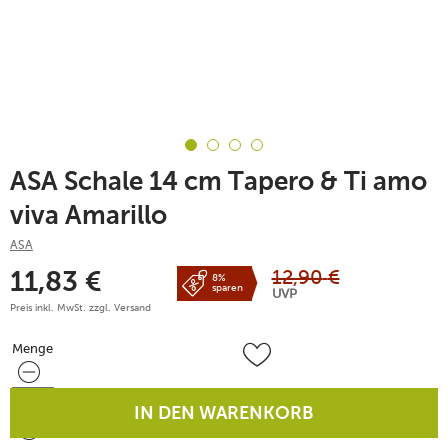
ASA Schale 14 cm Tapero & Ti amo
viva Amarillo
ASA
12,90
€
11,83
€
8%
sparen
UVP
Preis inkl. MwSt. zzgl.
Versand
Menge
Menge
IN DEN WARENKORB