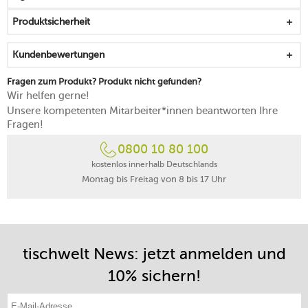
durch ein zartes Glanzfinish wird der Look gekonnt
Produktsicherheit
abgerundet
mikrowellentauglich, gefrierfachgeeignet und
Kundenbewertungen
backofenfest
spülmaschinengeeignet
Fragen zum Produkt? Produkt nicht gefunden?
Wir helfen gerne!
Unsere kompetenten Mitarbeiter*innen beantworten Ihre
Fragen!
0800 10 80 100
kostenlos innerhalb Deutschlands
Montag bis Freitag von 8 bis 17 Uhr
tischwelt News: jetzt anmelden und
10% sichern!
E-Mail-Adresse eintragen