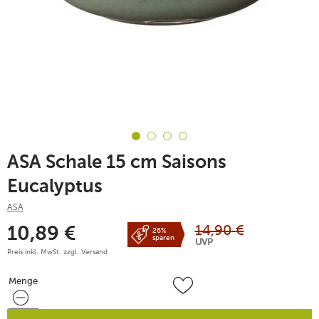
ASA Schale 15 cm Saisons
Eucalyptus
ASA
14,90
€
10,89
€
26%
sparen
UVP
Preis inkl. MwSt. zzgl.
Versand
Menge
Menge