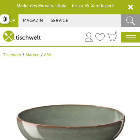
Marke des Monats: Iittala – bis zu 35 % reduziert!
st umschalten
SHOP
MAGAZIN
SERVICE
0
Tischwelt
Marken
ASA