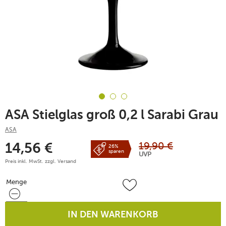
ASA Stielglas groß 0,2 l Sarabi Grau
ASA
19,90
€
14,56
€
26%
sparen
UVP
Preis inkl. MwSt. zzgl.
Versand
Menge
Menge
IN DEN WARENKORB