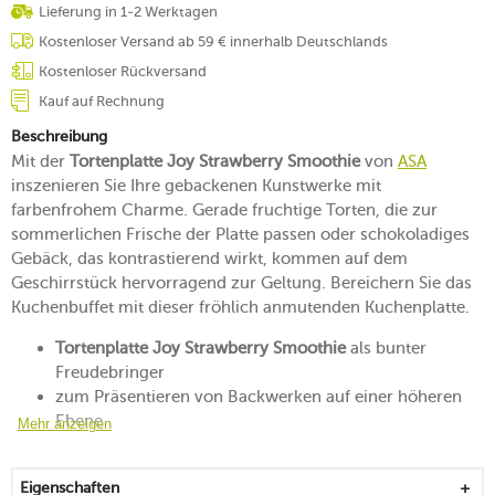
Lieferung in 1-2 Werktagen
Kostenloser Versand ab 59 € innerhalb Deutschlands
Kostenloser Rückversand
Kauf auf Rechnung
Beschreibung
Mit der
Tortenplatte Joy Strawberry Smoothie
von
ASA
inszenieren Sie Ihre gebackenen Kunstwerke mit
farbenfrohem Charme. Gerade fruchtige Torten, die zur
sommerlichen Frische der Platte passen oder schokoladiges
Gebäck, das kontrastierend wirkt, kommen auf dem
Geschirrstück hervorragend zur Geltung. Bereichern Sie das
Kuchenbuffet mit dieser fröhlich anmutenden Kuchenplatte.
Tortenplatte Joy Strawberry Smoothie
als bunter
Freudebringer
zum Präsentieren von Backwerken auf einer höheren
Ebene
Mehr anzeigen
wirkt als Eyecatcher auf der Tafel oder dem Buffet
von der Frische der Erdbeeren inspiriert
Eigenschaften
bringt sommerliche Vibes auf den Tisch