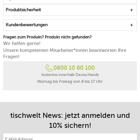
für alle Fans von fröhlichen Arrangements
Produktsicherheit
mikrowellen-, backofen- und gefrierfachgeeignet
spülmaschinengeeignet
Kundenbewertungen
Fragen zum Produkt? Produkt nicht gefunden?
Wir helfen gerne!
Unsere kompetenten Mitarbeiter*innen beantworten Ihre
Fragen!
0800 10 80 100
kostenlos innerhalb Deutschlands
Montag bis Freitag von 8 bis 17 Uhr
tischwelt News: jetzt anmelden und
10% sichern!
E-Mail-Adresse eintragen