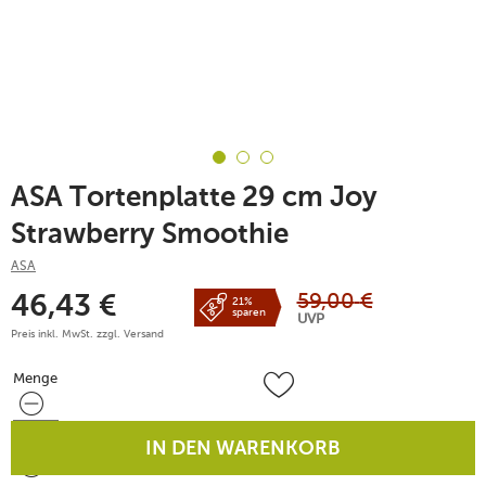
ASA Tortenplatte 29 cm Joy
Strawberry Smoothie
ASA
59,00
€
46,43
€
21%
sparen
UVP
Preis inkl. MwSt. zzgl.
Versand
Menge
Menge
IN DEN WARENKORB