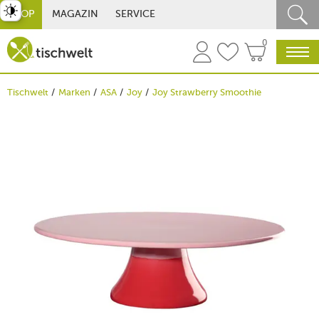
st umschalten
SHOP
MAGAZIN
SERVICE
0
Tischwelt
Marken
ASA
Joy
Joy Strawberry Smoothie