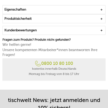
mit Platz zum einfachen und risikoarmen Anzünden
eignet sich für Kannen und Töpfe
Eigenschaften
das klassische Schwarz macht vielerlei Kombinationen
möglich
Produktsicherheit
von Hand reinigen
Kundenbewertungen
Fragen zum Produkt? Produkt nicht gefunden?
Wir helfen gerne!
Unsere kompetenten Mitarbeiter*innen beantworten Ihre
Fragen!
0800 10 80 100
kostenlos innerhalb Deutschlands
Montag bis Freitag von 8 bis 17 Uhr
tischwelt News: jetzt anmelden und
10% sichern!