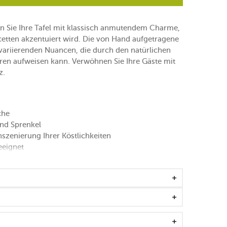
n Sie Ihre Tafel mit klassisch anmutendem Charme,
cetten akzentuiert wird. Die von Hand aufgetragene
 variierenden Nuancen, die durch den natürlichen
uren aufweisen kann. Verwöhnen Sie Ihre Gäste mit
z.
che
und Sprenkel
nszenierung Ihrer Köstlichkeiten
eeignet
lers reiben von Natur aus aneinander
 Schwämmen, Natronpulver oder Porzellanreinigern