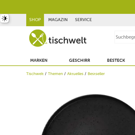
st umschalten
SHOP
MAGAZIN
SERVICE
MARKEN
GESCHIRR
BESTECK
Tischwelt
Themen
Aktuelles
Bestseller