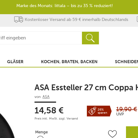
Marke des Monats: Iittala – bis zu 35 % reduziert!
Kostenloser Versand ab 59 € innerhalb Deutschlands
GLÄSER
KOCHEN, BRATEN, BACKEN
SCHNEIDEN
ASA Essteller 27 cm Coppa 
von
ASA
19,90
€
14,58
€
26%
sparen
UVP
Preis inkl. MwSt. zzgl.
Versand
Menge
Menge