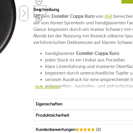
Beschreibung
Mit dem
Essteller Coppa Kuro
von
ASA
bereicher
der von feinen Sprenkeln und handglasierten Fa
Glasur begeistert durch ein mattes Schwarz mit
Abrieb bei der Nutzung mit Besteck silberne Sp
verführerischen Delikatessen auf klarem Schwar
handglasierter
Essteller Coppa Kuro
jedes Stück ist ein Unikat aus Porzellan
klare Linienführung und mattierte Oberflä
begeistert durch unterschiedliche Tupfer 
seriöser Ausdruck für eine ansprechende I
mikrowellen-, backofen- und gefrierfachg
Mehr anzeigen
Metall von Besteck und die Glasur des Tel
silbrige Gebrauchsspuren lassen sich mit
Eigenschaften
entfernen
spülmaschinengeeignet
Produktsicherheit
Kundenbewertungen
(2)