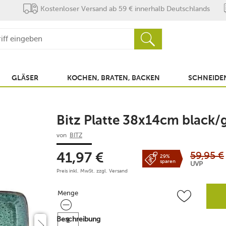
Kostenloser Versand ab 59 € innerhalb Deutschlands
GLÄSER
KOCHEN, BRATEN, BACKEN
SCHNEIDEN
Bitz Platte 38x14cm black/
von
BITZ
59,95
€
41,97
€
29%
sparen
UVP
Preis inkl. MwSt. zzgl.
Versand
Menge
Menge
Beschreibung