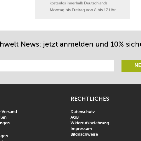
kostenlos innerhalb Deutschlands
Montag bis Freitag von 8 bis 17 Uhr
chwelt News: jetzt anmelden und 10% sich
NE
RECHTLICHES
& Versand
Datenschutz
ten
AGB
ungen
Widerrufsbelehrung
Impressum
Bildnachweise
agen