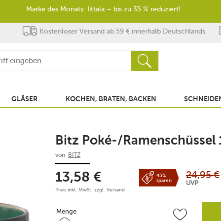
Marke des Monats: Iittala – bis zu 35 % reduziert!
Kostenloser Versand ab 59 € innerhalb Deutschlands
GLÄSER
KOCHEN, BRATEN, BACKEN
SCHNEIDEN
Bitz Poké-/Ramenschüssel
von
BITZ
24,95
€
13,58
€
45%
sparen
UVP
Preis inkl. MwSt. zzgl.
Versand
Menge
Menge