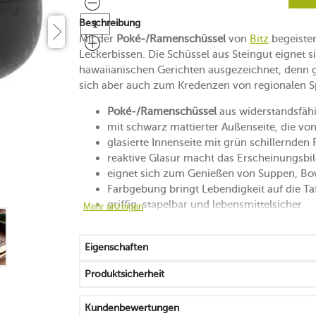
Beschreibung
Mit der
Poké-/Ramenschüssel
von
Bitz
begeister
Leckerbissen. Die Schüssel aus Steingut eignet 
hawaiianischen Gerichten ausgezeichnet, denn gen
sich aber auch zum Kredenzen von regionalen S
Poké-/Ramenschüssel
aus widerstandsfäh
mit schwarz mattierter Außenseite, die von
glasierte Innenseite mit grün schillernden
reaktive Glasur macht das Erscheinungsbild
eignet sich zum Genießen von Suppen, Bow
Farbgebung bringt Lebendigkeit auf die Ta
griffig, stapelbar und lebensmittelsicher
Mehr anzeigen
temperaturbeständig von -20 °C bis 220 °
mikrowellen-, gefrierfach- und backofeng
Eigenschaften
spülmaschinenfest
Produktsicherheit
Kundenbewertungen