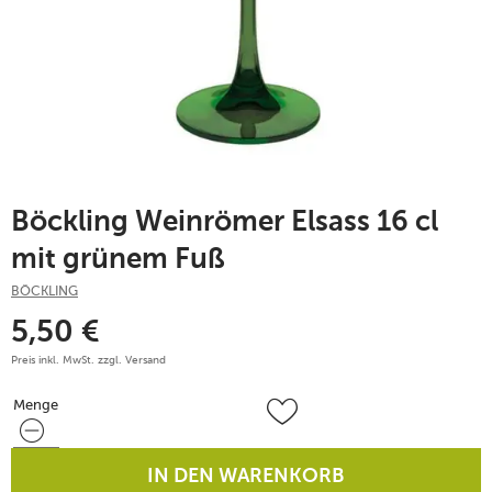
Böckling Weinrömer Elsass 16 cl
mit grünem Fuß
BÖCKLING
5,50
€
Preis inkl. MwSt. zzgl.
Versand
Menge
Menge
IN DEN WARENKORB