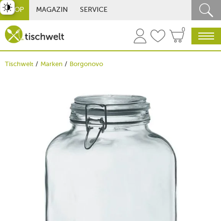
st umschalten
SHOP
MAGAZIN
SERVICE
0
Tischwelt
Marken
Borgonovo