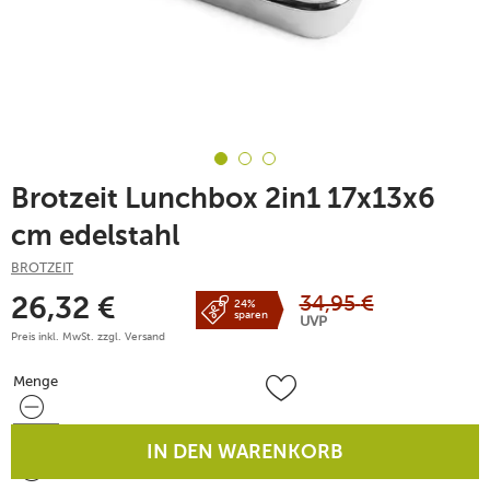
Brotzeit Lunchbox 2in1 17x13x6
cm edelstahl
BROTZEIT
34,95
€
26,32
€
24%
sparen
UVP
Preis inkl. MwSt. zzgl.
Versand
Menge
Menge
IN DEN WARENKORB