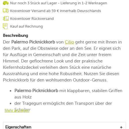
Nur noch 3 Stück auf Lager - Lieferung in 1-2 Werktagen
Kostenloser Versand ab 59 € innerhalb Deutschlands
Kostenloser Rückversand
Kauf auf Rechnung
Beschreibung
Der
Palermo Picknickkorb
von
Cilio
geht gerne mit Ihnen in
den Park, auf die Obstwiese oder an den See. Er eignet sich
für Ausflüge in Gemeinschaft und die Zeit unter freiem
Himmel. Der geflochtene Look und der praktische
Kiefernholzdeckel verleihen dem Stück eine natürliche
Ausstrahlung und eine hohe Robustheit. Nutzen Sie diesen
Picknickkorb für den wohltuenden Outdoor-Genuss.
Palermo Picknickkorb
mit klappbaren, stabilen Griffen
aus Holz
der Tragegurt ermöglicht den Transport über der
Schulter
Mehr anzeigen
aus sorgfältig geflochtenem Weidenholz
mit einem robusten Deckel aus Kiefernholz, der dem
Eigenschaften
Inhalt Schutz bietet und die Mitnahme absichert