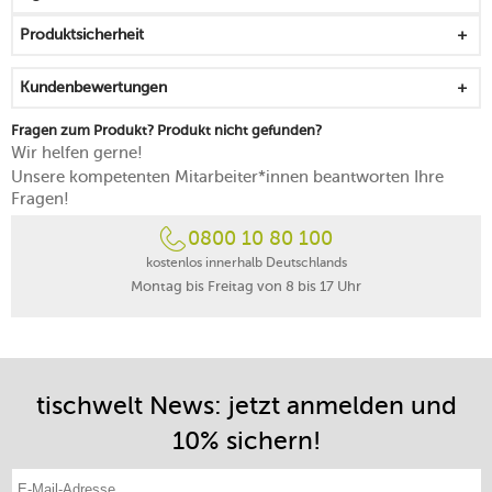
mit je vier Tellern, Gläsern und Besteckstücken
Produktsicherheit
das große Kühlfach bietet viel Platz zum Kühlhalten
Ihrer Köstlichkeiten
Kundenbewertungen
ein separater Transport verschiedener Lebensmittel
wird durch den geteilten Innenraum möglich
Fragen zum Produkt? Produkt nicht gefunden?
der Deckel dient gleichzeitig als Halterung für die
Wir helfen gerne!
Besteckstücke
Unsere kompetenten Mitarbeiter*innen beantworten Ihre
für eine genussvolle Outdoor-Zeit
Fragen!
0800 10 80 100
kostenlos innerhalb Deutschlands
Montag bis Freitag von 8 bis 17 Uhr
tischwelt News: jetzt anmelden und
10% sichern!
E-Mail-Adresse eintragen