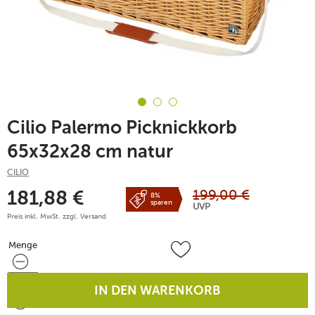
Cilio Palermo Picknickkorb
65x32x28 cm natur
CILIO
199,00
€
181,88
€
8%
sparen
UVP
Preis inkl. MwSt. zzgl.
Versand
Menge
Menge
IN DEN WARENKORB