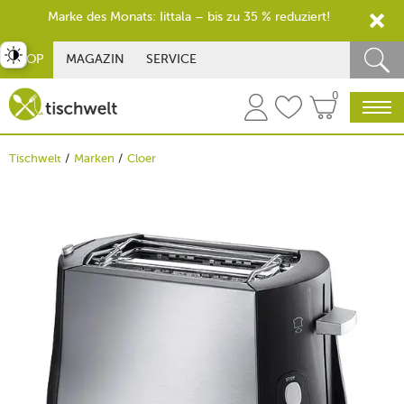
Marke des Monats: Iittala – bis zu 35 % reduziert!
st umschalten
SHOP
MAGAZIN
SERVICE
0
Tischwelt
Marken
Cloer