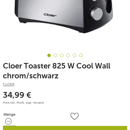
Cloer Toaster 825 W Cool Wall
chrom/schwarz
CLOER
34,99
€
Preis inkl. MwSt. zzgl.
Versand
Menge
Menge