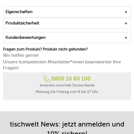
zum Aufgehen der Waffel ist das Scharnier flexibel
pfiffige Backampel gibt an, wenn die Waffel fertig ist
Eigenschaften
kann platzsparend auf den Griffen stehend gelagert
werden
Produktsicherheit
fängt überschüssiges Fett in einer Auffangrille auf
robustes Gehäuse aus weiß lackiertem Metall
Kundenbewertungen
Kabel (1,3 m) kann platzsparend aufgewickelt werden
einfach von Hand zu reinigen
Fragen zum Produkt? Produkt nicht gefunden?
Wir helfen gerne!
Unsere kompetenten Mitarbeiter*innen beantworten Ihre
Fragen!
0800 10 80 100
kostenlos innerhalb Deutschlands
Montag bis Freitag von 8 bis 17 Uhr
tischwelt News: jetzt anmelden und
10% sichern!