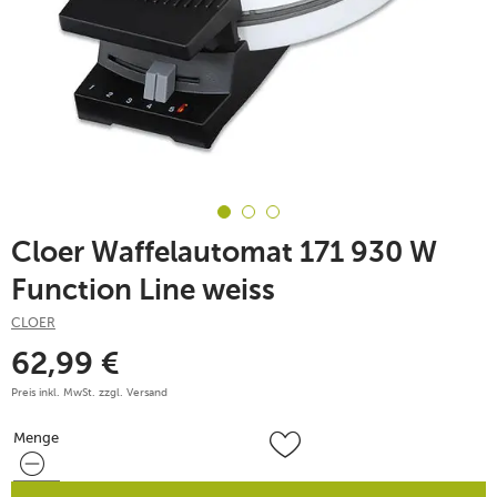
Cloer Waffelautomat 171 930 W
Function Line weiss
CLOER
62,99
€
Preis inkl. MwSt. zzgl.
Versand
Menge
Menge