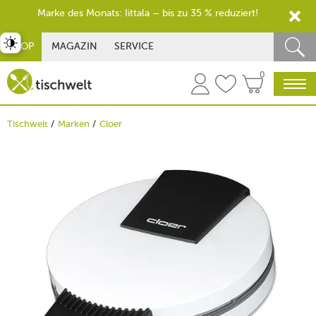
Marke des Monats: Iittala – bis zu 35 % reduziert!
st umschalten
SHOP
MAGAZIN
SERVICE
0
Tischwelt
Marken
Cloer