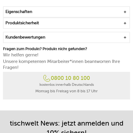
Holz-Papier-Faser
das Brett ist strapazierfähig, wirkt aber
Eigenschaften
klingenschonend
robust, hygienisch und langlebig
Produktsicherheit
überzeugt durch ein kompaktes Format, das gut in den
Kühlschrank passt
Kundenbewertungen
für ein stilbewusstes Kredenzen von Käse
spülmaschinengeeignet
Fragen zum Produkt? Produkt nicht gefunden?
Wir helfen gerne!
Unsere kompetenten Mitarbeiter*innen beantworten Ihre
Fragen!
0800 10 80 100
kostenlos innerhalb Deutschlands
Montag bis Freitag von 8 bis 17 Uhr
tischwelt News: jetzt anmelden und
10% sichern!