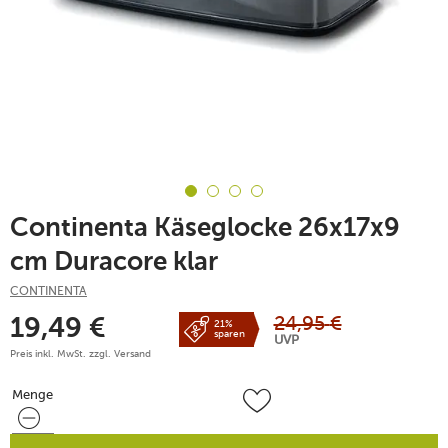
Continenta Käseglocke 26x17x9
cm Duracore klar
CONTINENTA
24,95
€
19,49
€
21%
sparen
UVP
Preis inkl. MwSt. zzgl.
Versand
Menge
Menge