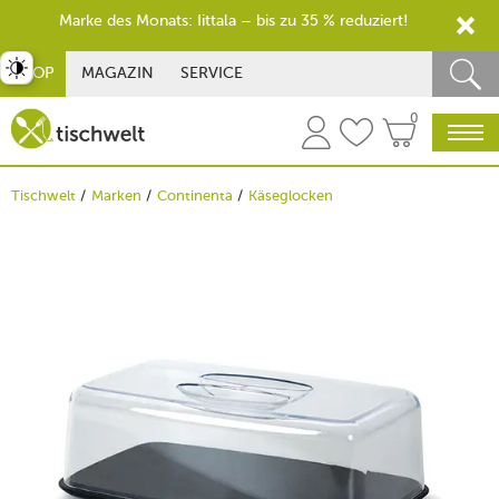
Marke des Monats: Iittala – bis zu 35 % reduziert!
st umschalten
SHOP
MAGAZIN
SERVICE
0
Tischwelt
Marken
Continenta
Käseglocken