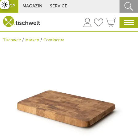
st umschalten
SHOP
MAGAZIN
SERVICE
0
Tischwelt
Marken
Continenta