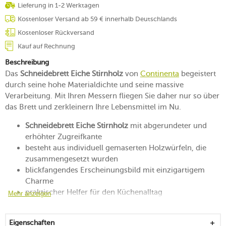
Lieferung in 1-2 Werktagen
Kostenloser Versand ab 59 € innerhalb Deutschlands
Kostenloser Rückversand
Kauf auf Rechnung
Beschreibung
Das
Schneidebrett Eiche Stirnholz
von
Continenta
begeistert
durch seine hohe Materialdichte und seine massive
Verarbeitung. Mit Ihren Messern fliegen Sie daher nur so über
das Brett und zerkleinern Ihre Lebensmittel im Nu.
Schneidebrett Eiche Stirnholz
mit abgerundeter und
erhöhter Zugreifkante
besteht aus individuell gemaserten Holzwürfeln, die
zusammengesetzt wurden
blickfangendes Erscheinungsbild mit einzigartigem
Charme
praktischer Helfer für den Küchenalltag
Mehr anzeigen
Klingen werden bei der Nutzung geschont
hohe Materialstärke und geölte Oberfläche
Eigenschaften
zur Pflege hin und wieder einölen