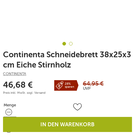
Continenta Schneidebrett 38x25x3
cm Eiche Stirnholz
CONTINENTA
64,95
€
46,68
€
28%
sparen
UVP
Preis inkl. MwSt. zzgl.
Versand
Menge
Menge
IN DEN WARENKORB