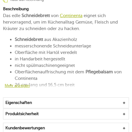
Beschreibung
Das edle
Schneidebrett
von
Continenta
eignet sich
hervorragend, um im Küchenalltag Gemüse, Fleisch und
Kräuter zu schneiden oder zu hacken.
Schneidebrett
aus Akazienholz
messerschonende Schneideunterlage
Oberfläche mit Hartöl veredelt
in Handarbeit hergestellt
nicht spülmaschinengeeignet
Oberflächenauffrischung mit dem
Pflegebalsam
von
Continenta
26 cm lang und 16,5 cm breit
Mehr anzeigen
in verschiedenen Ausführungen erhältlich
ideal in Kombination mit weiteren Artikeln des
Eigenschaften
Herstellers
Produktsicherheit
Kundenbewertungen