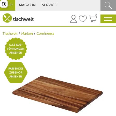
st umschalten
SHOP
MAGAZIN
SERVICE
0
Tischwelt
Marken
Continenta