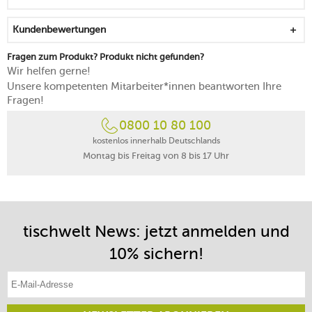
Schublade spülmaschinengeeignet, Schneidebrett nicht
spülmaschinengeeignet
Kundenbewertungen
Schneidebrett geölt, mit feuchtem Tuch abwischbar
Fragen zum Produkt? Produkt nicht gefunden?
Wir helfen gerne!
Unsere kompetenten Mitarbeiter*innen beantworten Ihre
Fragen!
0800 10 80 100
kostenlos innerhalb Deutschlands
Montag bis Freitag von 8 bis 17 Uhr
tischwelt News: jetzt anmelden und
10% sichern!
E-Mail-Adresse eintragen