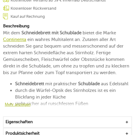
Kostenloser Versand ab 59 € innerhalb Deutschlands
Kostenloser Rückversand
Kauf auf Rechnung
Beschreibung
Mit dem
Schneidebrett mit Schublade
bietet die Marke
Continenta
ein wahres Multitalent an. Zutaten aller Art
schneiden Sie ganz bequem und messerschonend auf der
extrem harten Schneidefläche aus Stirnholz. Fertige
Gemüsescheiben, Fleischwürfel oder Obststücke kommen
direkt in die Schublade, um ohne zu tropfen und zu kleckern
bis zur Pfanne oder zum Topf transportiert zu werden.
Schneidebrett
mit praktischer
Schublade
aus Edelstahl
durch die Würfel-Optik des Stirnholzes ist es ein
Blickfang in jeder Küche
steht sicher auf rutschfesten Füßen
Mehr anzeigen
die Edelstahl-Schublade entspricht der Gastronorm und
kann auf beiden Seiten herausgezogen werden
Eigenschaften
der Behälter aus Edelstahl ist zur Weiterverarbeitung im
Backofen bis 250 °C geeignet
Produktsicherheit