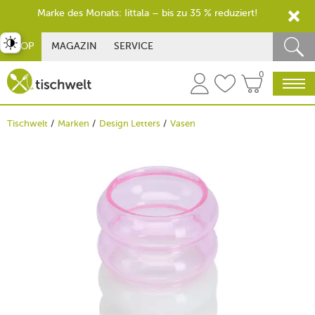
Marke des Monats: Iittala – bis zu 35 % reduziert!
st umschalten
SHOP
MAGAZIN
SERVICE
0
Tischwelt
Marken
Design Letters
Vasen