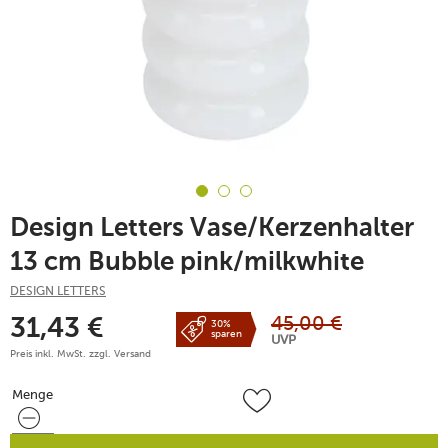
Design Letters Vase/Kerzenhalter
13 cm Bubble pink/milkwhite
DESIGN LETTERS
45,00
€
31,43
€
30%
sparen
UVP
Preis inkl. MwSt. zzgl.
Versand
Menge
Menge