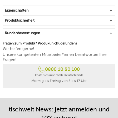
Stabkerzen gemütlicher
schwungvolle Silhouette mit aufeinander sitzenden
Eigenschaften
Ringen
von Hand reinigen
Produktsicherheit
Kundenbewertungen
Fragen zum Produkt? Produkt nicht gefunden?
Wir helfen gerne!
Unsere kompetenten Mitarbeiter*innen beantworten Ihre
Fragen!
0800 10 80 100
kostenlos innerhalb Deutschlands
Montag bis Freitag von 8 bis 17 Uhr
tischwelt News: jetzt anmelden und
10% sichern!