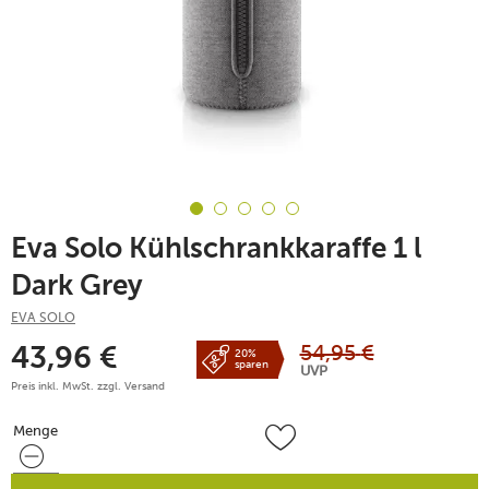
Eva Solo Kühlschrankkaraffe 1 l
Dark Grey
EVA SOLO
54,95
€
43,96
€
20%
sparen
UVP
Preis inkl. MwSt. zzgl.
Versand
Menge
Menge