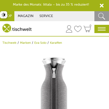
Marke des Monats: Iittala – bis zu 35 % reduziert!
st umschalten
SHOP
MAGAZIN
SERVICE
0
Tischwelt
Marken
Eva Solo
Karaffen