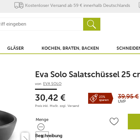
Kostenloser Versand ab 59 € innerhalb Deutschlands
GLÄSER
KOCHEN, BRATEN, BACKEN
SCHNEIDEN
Eva Solo Salatschüssel 25 
von
EVA SOLO
39,95
€
30,42
€
23%
sparen
UVP
Preis inkl. MwSt. zzgl.
Versand
Menge
Menge
Beschreibung