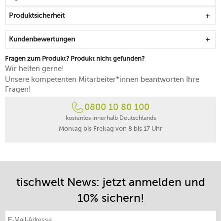
greifbar
Produktsicherheit
Korpus aus erstklassigem Edelstahl
von Hand reinigen
Kundenbewertungen
Fragen zum Produkt? Produkt nicht gefunden?
Wir helfen gerne!
Unsere kompetenten Mitarbeiter*innen beantworten Ihre
Fragen!
0800 10 80 100
kostenlos innerhalb Deutschlands
Montag bis Freitag von 8 bis 17 Uhr
tischwelt News: jetzt anmelden und
10% sichern!
E-Mail-Adresse eintragen