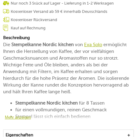
Nur noch 3 Stück auf Lager - Lieferung in 1-2 Werktagen
Kostenloser Versand ab 59 € innerhalb Deutschlands
Kostenloser Rückversand
Kauf auf Rechnung
Beschreibung
Die
Stempelkanne Nordic kitchen
von
Eva Solo
ermöglicht
Ihnen die Herstellung von Kaffee, der vor vielfältigen
Geschmacksnuancen und Aromastoffen nur so strotzt.
Wichtige Fette und Öle bleiben, anders als bei der
Anwendung mit Filtern, im Kaffee erhalten und sorgen
hierdurch für die hohe Präsenz der Aromen. Die isolierende
Wirkung der Kanne rundet die Konzeption hervorragend ab
und hält Ihren Kaffee lange heiß.
Stempelkanne Nordic kitchen
für 8 Tassen
für einen vollmundigen, reinen Geschmack
Stempel lässt sich einfach bedienen
Mehr anzeigen
isoliert und hält den Kaffee heiß
für ein tropffreies Eingießen ideal geeignet
Eigenschaften
leicht am individuell gemaserten Griff aus Eichenholz