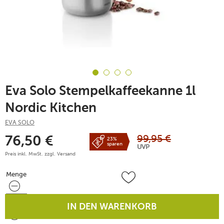
Eva Solo Stempelkaffeekanne 1l
Nordic Kitchen
EVA SOLO
99,95
€
76,50
€
23%
sparen
UVP
Preis inkl. MwSt. zzgl.
Versand
Menge
Menge
IN DEN WARENKORB